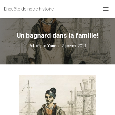
Enquête de notre histoire
D
É
P
L
I
Un bagnard dans la famille!
E
R
Publié par
Yann
le
2 janvier 2021
L
A
N
A
V
I
G
A
T
I
O
N