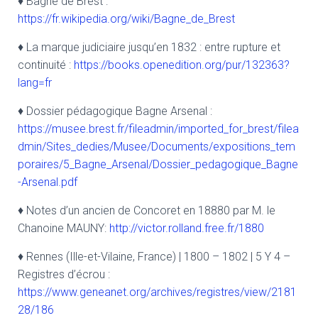
♦ Bagne de Brest :
https://fr.wikipedia.org/wiki/Bagne_de_Brest
♦ La marque judiciaire jusqu’en 1832 : entre rupture et
continuité :
https://books.openedition.org/pur/132363?
lang=fr
♦ Dossier pédagogique Bagne Arsenal :
https://musee.brest.fr/fileadmin/imported_for_brest/filea
dmin/Sites_dedies/Musee/Documents/expositions_tem
poraires/5_Bagne_Arsenal/Dossier_pedagogique_Bagne
-Arsenal.pdf
♦ Notes d’un ancien de Concoret en 18880 par M. le
Chanoine MAUNY:
http://victor.rolland.free.fr/1880
♦ Rennes (Ille-et-Vilaine, France) | 1800 – 1802 | 5 Y 4 –
Registres d’écrou :
https://www.geneanet.org/archives/registres/view/2181
28/186