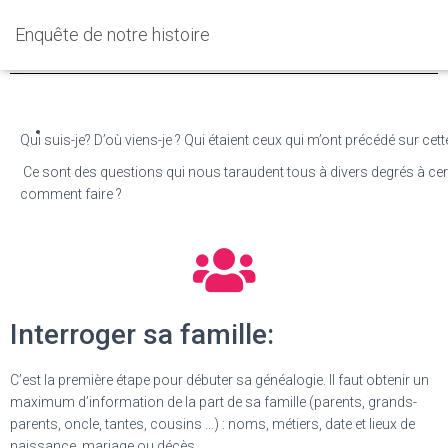
Les premiers pas en généalogie
Enquête de notre histoire
Qui suis-je? D’où viens-je ? Qui étaient ceux qui m’ont précédé sur cett
Ce sont des questions qui nous taraudent tous à divers degrés à cer
comment faire ?
Interroger sa famille:
C’est la première étape pour débuter sa généalogie. Il faut obtenir un
maximum d’information de la part de sa famille (parents, grands-
parents, oncle, tantes, cousins …) : noms, métiers, date et lieux de
naissance, mariage ou décès.