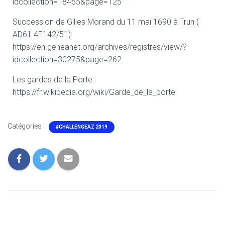
idcollection=18455&page=125
Succession de Gilles Morand du 11 mai 1690 à Trun (
AD61 4E142/51):
https://en.geneanet.org/archives/registres/view/?
idcollection=30275&page=262
Les gardes de la Porte:
https://fr.wikipedia.org/wiki/Garde_de_la_porte
Catégories :
#CHALLENGEAZ 2019