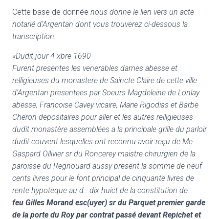
Cette base de donnée
nous donne le lien vers un acte
notarié d’Argentan dont vous trouverez ci-dessous la
transcription:
«Dudit jour 4 xbre 1690
Furent presentes les venerables dames abesse et
relligieuses du monastere de Saincte Claire de cette ville
d’Argentan presentees par Soeurs Magdeleine de Lonlay
abesse, Francoise Cavey vicaire, Marie Rigodias et Barbe
Cheron depositaires pour aller et les autres relligieuses
dudit monastère assemblées a la principale grille du parloir
dudit couvent lesquelles ont reconnu avoir reçu de Me
Gaspard Ollivier sr du Roncerey maistre chirurgien de la
paroisse du Regnouard aussy present la somme de neuf
cents livres pour le font principal de cinquante livres de
rente hypoteque au d.. dix huict de la constitution de
feu Gilles Morand esc(uyer) sr du Parquet premier garde
de la porte du Roy par contrat passé devant Repichet et