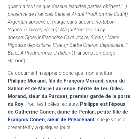
quand a tout ce que dessus lesdittes parties obligent (..)
presence de Francois Barel et André Prodhomme dud(it)
Argentan aprouvé et marge sans aucune nottation.
Signés: G Olivier; S(oeu)r Magdelene de Lonlay
abesse; S(oeu)r Francoise Cavé vicaire; S(oeu)r Marie
Rigodias depositaire; S(oeu)r Barbe Cheron depositaire; F
Barel; A Prodhomme; J Ridel
» (Transcription Serge
Hamon)
Ce document m’apprend donc que mon ancêtre
Philippe Morand, fils de François Morand, sieur du
Sablon et de Marie Laurence, hérite de feu Gilles
Morand, sieur du Parquet, premier garde de la porte
du Roy
. Pour les fidèles lecteurs,
Philippe est l’époux
de Catherine Conen, dame de Penlan, petite fille de
François Conen, sieur de Précréhant
, que je vous ai
présenté il y a quelques jours.