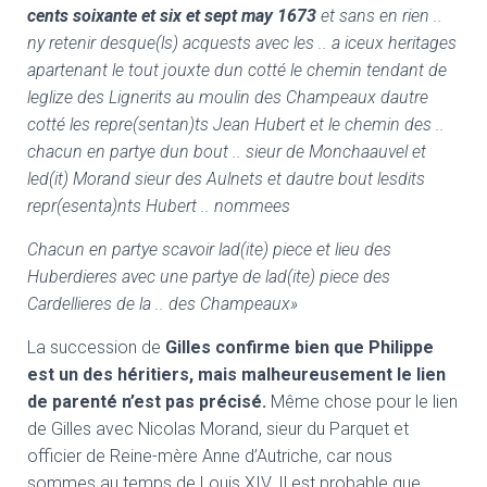
cents soixante et six et sept may 1673
et sans en rien ..
ny retenir desque(ls) acquests avec les .. a iceux heritages
apartenant le tout jouxte dun cotté le chemin tendant de
leglize des Lignerits au moulin des Champeaux dautre
cotté les repre(sentan)ts Jean Hubert et le chemin des ..
chacun en partye dun bout .. sieur de Monchaauvel et
led(it) Morand sieur des Aulnets et
dautre bout lesdits
repr(esenta)nts Hubert .. nommees
Chacun en partye scavoir lad(ite) piece et lieu des
Huberdieres avec une partye de lad(ite) piece des
Cardellieres de la .. des Champeaux»
La succession de
Gilles confirme bien que Philippe
est un des héritiers, mais malheureusement le lien
de parenté n’est pas précisé.
Même chose pour le lien
de Gilles avec Nicolas Morand, sieur du Parquet et
officier de Reine-mère Anne d’Autriche, car nous
sommes au temps de Louis XIV. Il est probable que