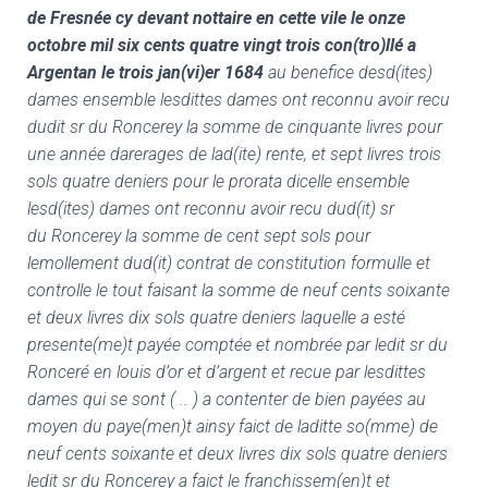
de Fresnée cy devant nottaire en cette vile le onze
octobre mil six cents quatre vingt trois con(tro)llé a
Argentan le trois jan(vi)er 1684
au benefice desd(ites)
dames ensemble lesdittes dames ont reconnu avoir recu
dudit sr du Roncerey la somme de cinquante livres pour
une année darerages de lad(ite) rente, et sept livres trois
sols quatre deniers pour le prorata dicelle ensemble
lesd(ites) dames ont reconnu avoir recu dud(it) sr
du Roncerey la somme de cent sept sols pour
lemollement dud(it) contrat de constitution formulle et
controlle le tout faisant la somme de neuf cents soixante
et deux livres dix sols quatre deniers laquelle a esté
presente(me)t payée comptée et nombrée par ledit sr du
Ronceré en louis d’or et d’argent et recue par lesdittes
dames qui se sont ( .. ) a contenter de bien payées au
moyen du paye(men)t ainsy faict de laditte so(mme) de
neuf cents soixante et deux livres dix sols quatre deniers
ledit sr du Roncerey a faict le franchissem(en)t et