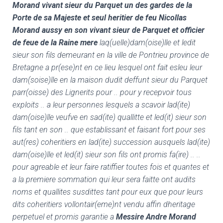
Morand vivant sieur du Parquet un des gardes de la
Porte de sa Majeste et seul heritier de feu Nicollas
Morand aussy en son vivant sieur de Parquet et officier
de feue de la Raine mere
laq(uelle)dam(oise)lle et ledit
sieur son fils demeurant en la ville de Pontrieu province de
Bretagne a pr(ese)nt en ce lieu lesquel ont fait esleu leur
dam(soise)lle en la maison dudit deffunt sieur du Parquet
parr(oisse) des Lignerits pour .. pour y recepvoir tous
exploits .. a leur personnes lesquels a scavoir lad(ite)
dam(oise)lle veufve en sad(ite) quallitte et led(it) sieur son
fils tant en son .. que establissant et faisant fort pour ses
aut(res) coheritiers en lad(ite) succession ausquels lad(ite)
dam(oise)lle et led(it) sieur son fils ont promis fa(ire) .. ..
pour agreable et leur faire ratiffier toutes fois et quantes et
a la premiere sommation qui leur sera faitte ont audits
noms et quallites susdittes tant pour eux que pour leurs
dits coheritiers vollontair(eme)nt vendu affin dheritage
perpetuel et promis garantie a
Messire Andre Morand