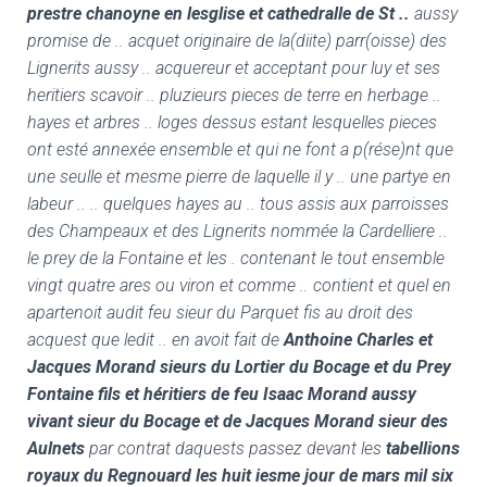
prestre chanoyne en lesglise et cathedralle de St ..
aussy
promise de .. acquet originaire de la(diite) parr(oisse) des
Lignerits aussy .. acquereur et acceptant pour luy et ses
heritiers scavoir .. pluzieurs pieces de terre en herbage ..
hayes et arbres .. loges dessus estant lesquelles pieces
ont esté annexée ensemble et qui ne font a p(rése)nt que
une seulle et mesme pierre de laquelle il y .. une partye en
labeur .. .. quelques hayes au .. tous assis aux parroisses
des Champeaux et des Lignerits nommée la Cardelliere ..
le prey de la Fontaine et les . contenant le tout ensemble
vingt quatre ares ou viron et comme .. contient et quel en
apartenoit audit feu sieur du Parquet fis au droit des
acquest que ledit .. en avoit fait de
Anthoine Charles et
Jacques Morand sieurs du Lortier du Bocage et du Prey
Fontaine fils et héritiers de feu Isaac Morand aussy
vivant sieur du Bocage et de Jacques Morand sieur des
Aulnets
par contrat daquests passez devant les
tabellions
royaux du Regnouard les huit iesme jour de mars mil six