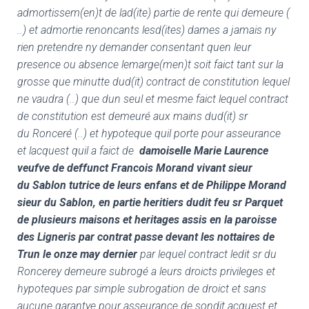
admortissem(en)t de lad(ite) partie de rente qui demeure (
..) et admortie renoncants lesd(ites) dames a jamais ny
rien pretendre ny demander consentant quen leur
presence ou absence lemarge(men)t soit faict tant sur la
grosse que minutte dud(it) contract de constitution lequel
ne vaudra (..) que dun seul et mesme faict lequel contract
de constitution est demeuré aux mains dud(it) sr
du Ronceré (..) et hypoteque quil porte pour asseurance
et lacquest quil a faict de
damoiselle Marie Laurence
veufve de deffunct Francois Morand vivant sieur
du Sablon tutrice de leurs enfans et de Philippe Morand
sieur du Sablon, en partie heritiers dudit feu sr Parquet
de plusieurs maisons et heritages assis en la paroisse
des Ligneris par contrat passe devant les nottaires de
Trun le onze may dernier
par lequel contract ledit sr du
Roncerey demeure subrogé a leurs droicts privileges et
hypoteques par simple subrogation de droict et sans
aucune garantye pour asseurance de sondit acquest et