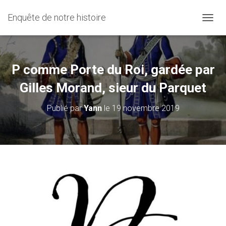
Enquête de notre histoire
D
É
P
L
I
P comme Porte du Roi, gardée par
E
R
Gilles Morand, sieur du Parquet
L
A
Publié par
Yann
le
19 novembre 2019
N
A
V
I
G
A
T
I
O
N