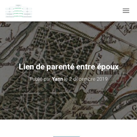
D
É
P
L
I
E
R
L
A
Lien de parenté entre époux
N
A
Publié par
Yann
le
2 décembre 2019
V
I
G
A
T
I
O
N