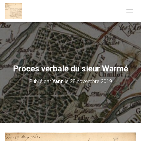
D
É
P
L
I
E
R
L
A
Proces verbale du sieur Warmé
N
A
Publié par
Yann
le
28 novembre 2019
V
I
G
A
T
I
O
N