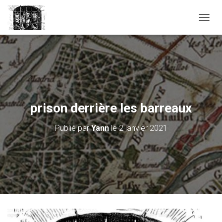
D
É
P
L
I
E
R
L
A
prison derrière les barreaux
N
A
Publié par
Yann
le
2 janvier 2021
V
I
G
A
T
I
O
N