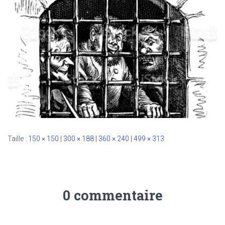
Taille :
150 × 150
|
300 × 188
|
360 × 240
|
499 × 313
0 commentaire