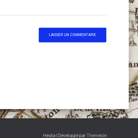
Hestia | Développé par
ThemeIsle