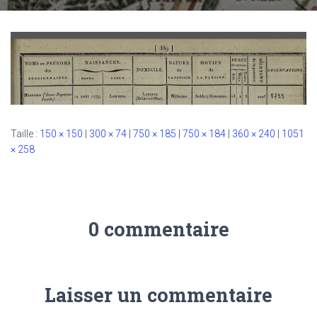
Taille :
150 × 150
|
300 × 74
|
750 × 185
|
750 × 184
|
360 × 240
|
1051
× 258
0 commentaire
Laisser un commentaire