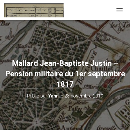
D
É
P
L
I
E
R
L
A
Mallard Jean-Baptiste Justin –
N
A
Pension militaire du 1er septembre
V
I
1817
G
A
Publié par
Yann
le
23 novembre 2019
T
I
O
N