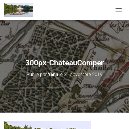
D
É
P
L
I
E
R
L
A
300px-ChateauComper
N
A
Publié par
Yann
le
21 novembre 2019
V
I
G
A
T
I
O
N