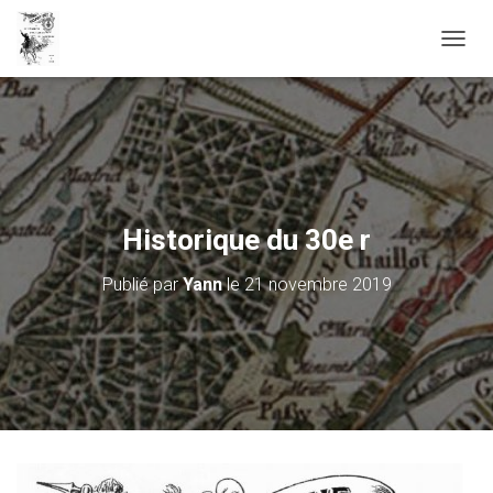
D
É
P
L
I
E
R
L
A
Historique du 30e r
N
A
Publié par
Yann
le
21 novembre 2019
V
I
G
A
T
I
O
N