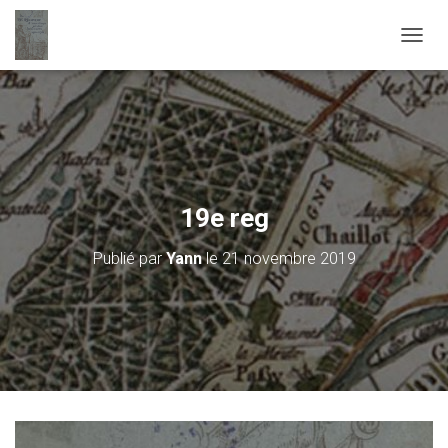
D
É
P
L
I
E
R
L
A
19e reg
N
A
Publié par
Yann
le
21 novembre 2019
V
I
G
A
T
I
O
N