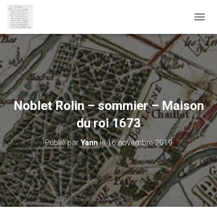
D
É
P
L
I
E
R
L
A
Noblet Rolin – sommier – Maison
N
A
du roi 1673
V
I
Publié par
Yann
le
16 novembre 2019
G
A
T
I
O
N