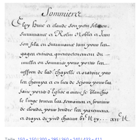
Taille :
150 × 150
|
300 × 285
|
360 × 240
|
433 × 411