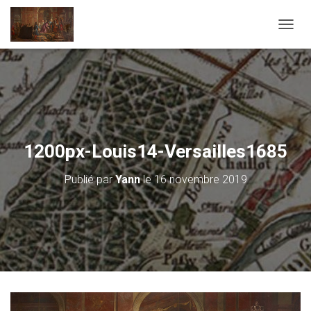
D
É
P
L
I
E
R
L
A
1200px-Louis14-Versailles1685
N
A
Publié par
Yann
le
16 novembre 2019
V
I
G
A
T
I
O
N