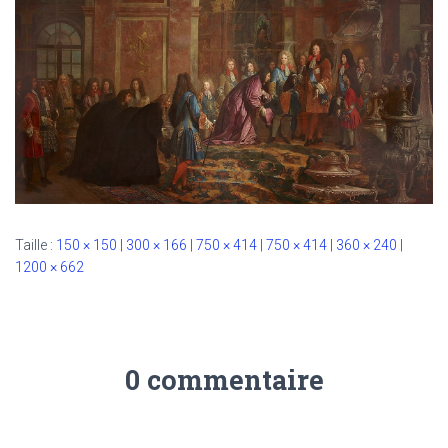
Taille :
150 × 150
|
300 × 166
|
750 × 414
|
750 × 414
|
360 × 240
|
1200 × 662
0 commentaire