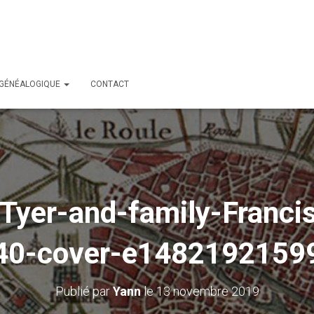
 GÉNÉALOGIQUE
CONTACT
Tyer-and-family-Franc
40-cover-e1482192159
Publié par
Yann
le
13 novembre 2019