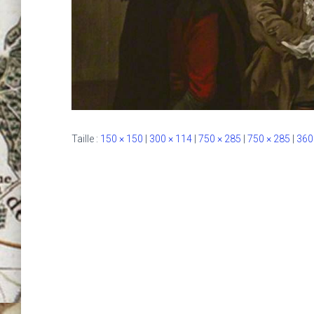
Taille :
150 × 150
|
300 × 114
|
750 × 285
|
750 × 285
|
360