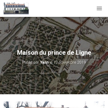
D
É
P
L
I
E
R
L
A
Maison du prince de Ligne
N
A
Publié par
Yann
le
12 novembre 2019
V
I
G
A
T
I
O
N