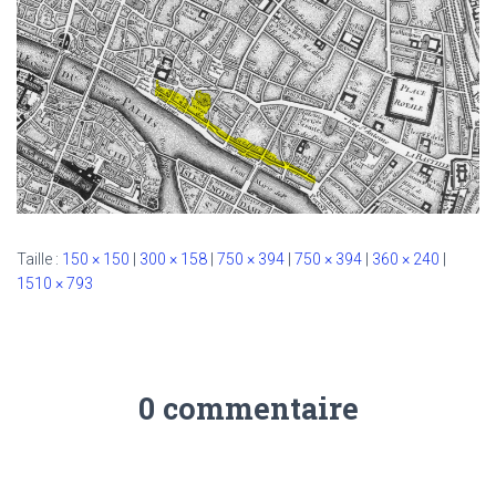
Taille :
150 × 150
|
300 × 158
|
750 × 394
|
750 × 394
|
360 × 240
|
1510 × 793
0 commentaire