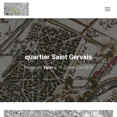
D
É
P
L
I
E
R
L
A
quartier Saint Gervais
N
A
Publié par
Yann
le
11 novembre 2019
V
I
G
A
T
I
O
N