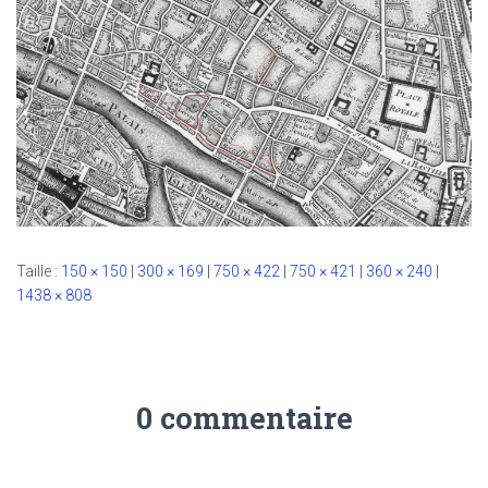
Taille :
150 × 150
|
300 × 169
|
750 × 422
|
750 × 421
|
360 × 240
|
1438 × 808
0 commentaire