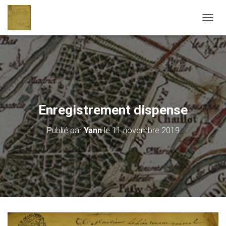
D
É
P
L
I
E
R
L
A
Enregistrement dispense
N
A
Publié par
Yann
le
11 novembre 2019
V
I
G
A
T
I
O
N