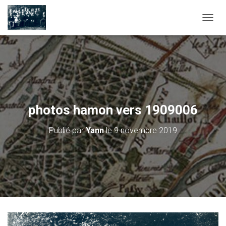
D
É
P
L
I
E
R
L
A
photos hamon vers 1909006
N
A
Publié par
Yann
le
9 novembre 2019
V
I
G
A
T
I
O
N