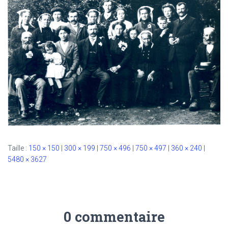
Taille :
150 × 150
|
300 × 199
|
750 × 496
|
750 × 497
|
360 × 240
|
5480 × 3627
0 commentaire