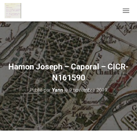
D
É
P
L
I
E
R
L
A
Hamon Joseph – Caporal – CICR-
N
A
N161590
V
I
Publié par
Yann
le
9 novembre 2019
G
A
T
I
O
N