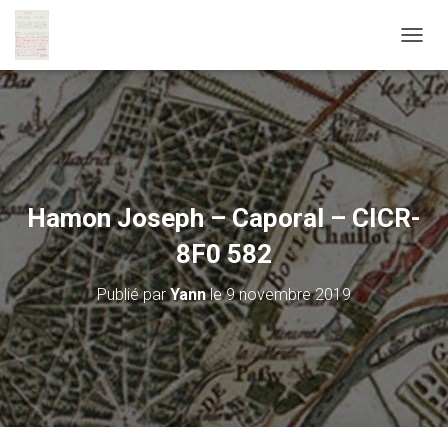
D
É
P
L
I
E
R
L
A
Hamon Joseph – Caporal – CICR-
N
A
8F0 582
V
I
Publié par
Yann
le
9 novembre 2019
G
A
T
I
O
N