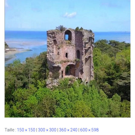
Taille :
150 × 150
|
300 × 300
|
360 × 240
|
600 × 598