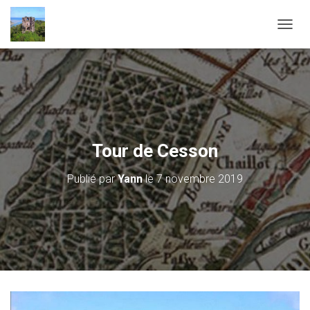
D
É
P
L
I
E
R
L
A
Tour de Cesson
N
A
Publié par
Yann
le
7 novembre 2019
V
I
G
A
T
I
O
N