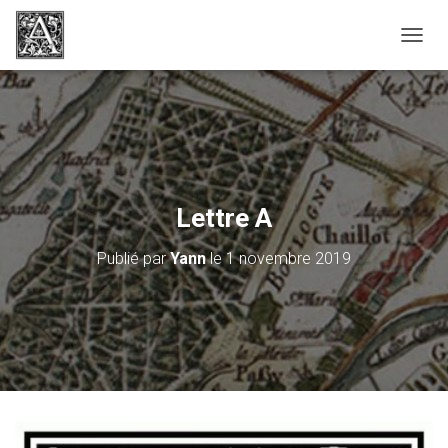
D
É
P
L
I
E
R
L
A
Lettre A
N
A
Publié par
Yann
le
1 novembre 2019
V
I
G
A
T
I
O
N