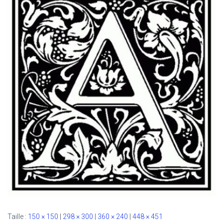
Taille :
150 × 150
|
298 × 300
|
360 × 240
|
448 × 451